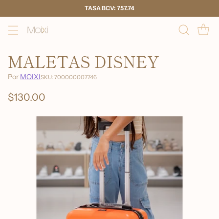
TASA BCV: 757.74
MALETAS DISNEY
Por
MOIXI
SKU: 700000007746
$130.00
Precio
habitual