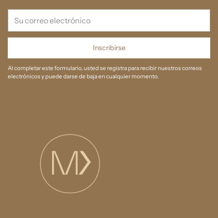
Su
correo
electrónico
Inscribirse
Al completar este formulario, usted se registra para recibir nuestros correos
electrónicos y puede darse de baja en cualquier momento.