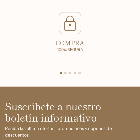
COMPRA
100% SEGURA
Suscríbete a nuestro
boletín informativo
Recibe las ultima ofertas , promociones y cupones de
descuentos