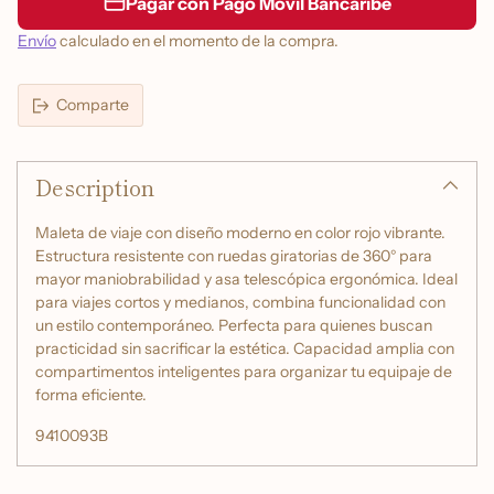
Pagar con Pago Móvil Bancaribe
Envío
calculado en el momento de la compra.
Comparte
Añadir
un
Description
producto
a
la
Maleta de viaje con diseño moderno en color rojo vibrante.
cesta
Estructura resistente con ruedas giratorias de 360° para
mayor maniobrabilidad y asa telescópica ergonómica. Ideal
para viajes cortos y medianos, combina funcionalidad con
un estilo contemporáneo. Perfecta para quienes buscan
practicidad sin sacrificar la estética. Capacidad amplia con
compartimentos inteligentes para organizar tu equipaje de
forma eficiente.
9410093B