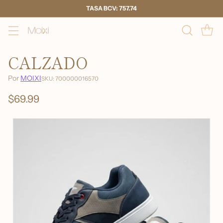
TASA BCV: 757.74
CALZADO
Por
MOIXI
SKU: 700000016570
$69.99
Precio
habitual