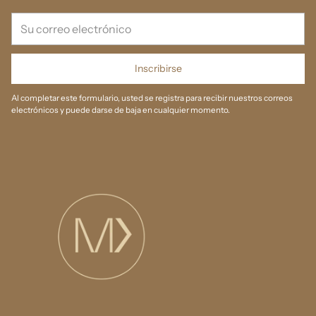
Su
correo
electrónico
Inscribirse
Al completar este formulario, usted se registra para recibir nuestros correos
electrónicos y puede darse de baja en cualquier momento.