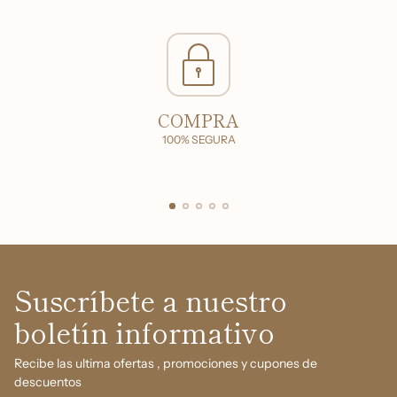
COMPRA
100% SEGURA
Suscríbete a nuestro
boletín informativo
Recibe las ultima ofertas , promociones y cupones de
descuentos