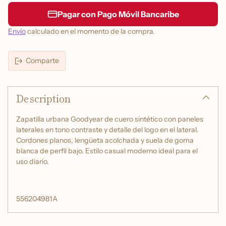
Pagar con Pago Móvil Bancaribe
Envío
calculado en el momento de la compra.
Comparte
Añadir
un
Description
producto
a
la
Zapatilla urbana Goodyear de cuero sintético con paneles
cesta
laterales en tono contraste y detalle del logo en el lateral.
Cordones planos, lengüeta acolchada y suela de goma
blanca de perfil bajo. Estilo casual moderno ideal para el
uso diario.
556204981A