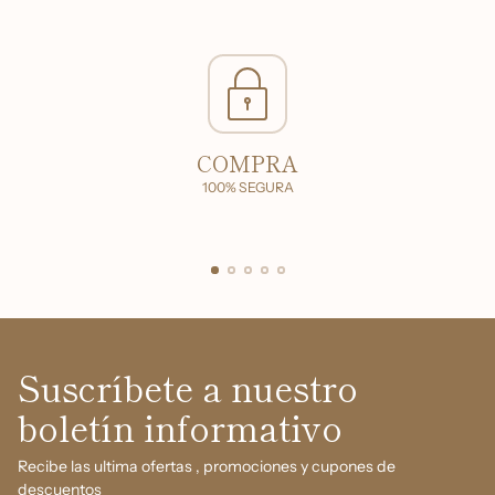
COMPRA
100% SEGURA
Suscríbete a nuestro
boletín informativo
Recibe las ultima ofertas , promociones y cupones de
descuentos