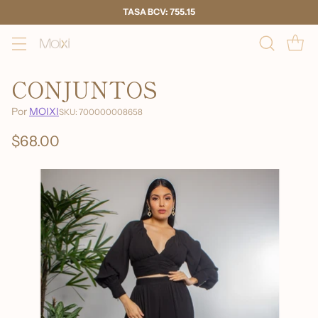
TASA BCV: 755.15
CONJUNTOS
Por
MOIXI
SKU: 700000008658
$68.00
Precio
habitual