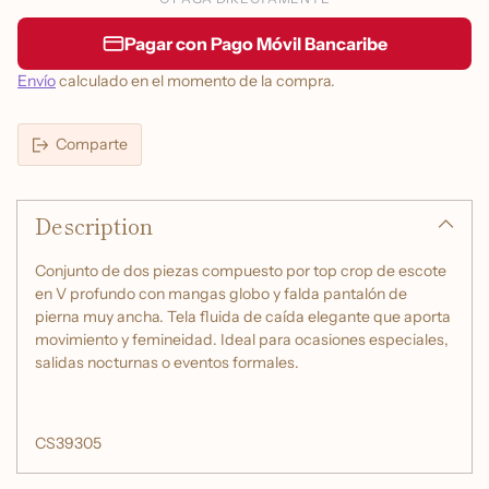
Pagar con Pago Móvil Bancaribe
Envío
calculado en el momento de la compra.
Comparte
Añadir
un
Description
producto
a
la
Conjunto de dos piezas compuesto por top crop de escote
cesta
en V profundo con mangas globo y falda pantalón de
pierna muy ancha. Tela fluida de caída elegante que aporta
movimiento y femineidad. Ideal para ocasiones especiales,
salidas nocturnas o eventos formales.
CS39305