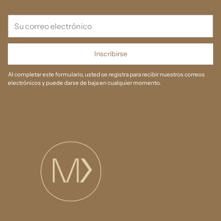
Su
correo
electrónico
Inscribirse
Al completar este formulario, usted se registra para recibir nuestros correos
electrónicos y puede darse de baja en cualquier momento.