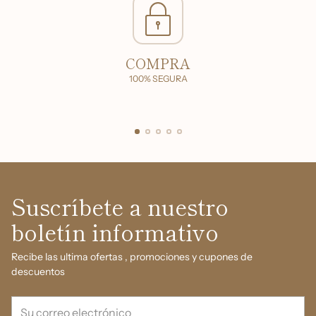
COMPRA
100% SEGURA
Suscríbete a nuestro
boletín informativo
Recibe las ultima ofertas , promociones y cupones de
descuentos
Su