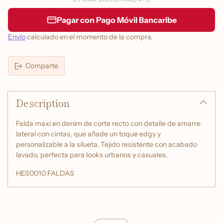
Pagar con Pago Móvil Bancaribe
Envío
calculado en el momento de la compra.
Comparte
Añadir
un
Description
producto
a
la
Falda maxi en denim de corte recto con detalle de amarre
cesta
lateral con cintas, que añade un toque edgy y
personalizable a la silueta. Tejido resistente con acabado
lavado, perfecta para looks urbanos y casuales.
HES0010 FALDAS