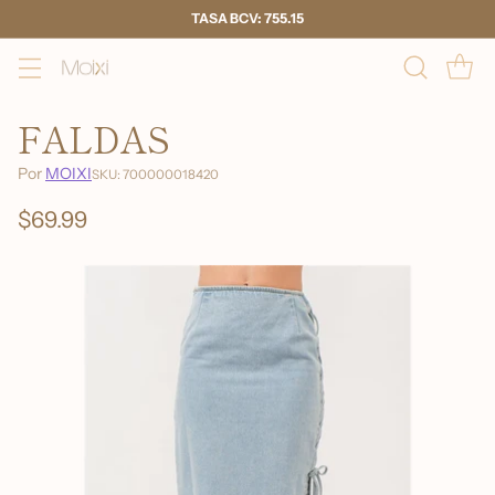
TASA BCV: 755.15
FALDAS
Por
MOIXI
SKU: 700000018420
$69.99
Precio
habitual