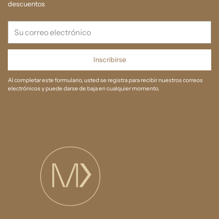
descuentos
Su
correo
electrónico
Inscribirse
Al completar este formulario, usted se registra para recibir nuestros correos
electrónicos y puede darse de baja en cualquier momento.