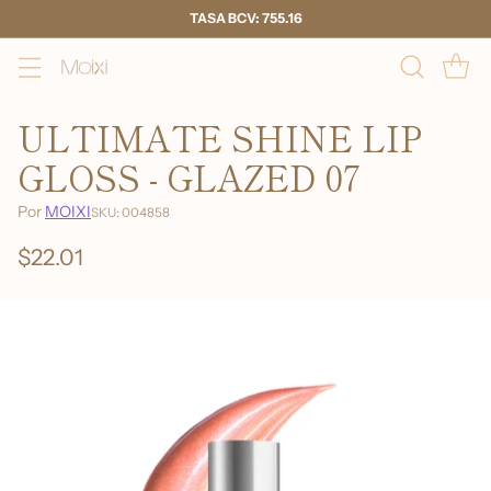
TASA BCV: 755.16
ULTIMATE SHINE LIP
GLOSS - GLAZED 07
Por
MOIXI
SKU: 004858
$22.01
Precio
habitual